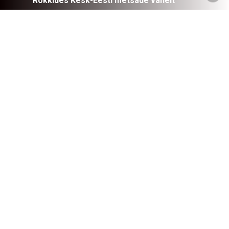
Rokkides Kesk-Eesti metsade vahelt
BÄND JÄRVA-JAANIST,
MIS ON TEGUTSENUD
JUBA AASTAST 2015.
BÄNDI EESTVEDAJA ON
RASMUS ROOS, KELLE
KIRJUTATUD PALAD
MOODUSTAVAD BÄNDI
REPERTUAARI
TUUMIKU.