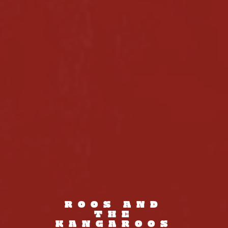
R
O
O
S
A
N
D
T
H
E
K
A
N
G
A
R
O
O
S